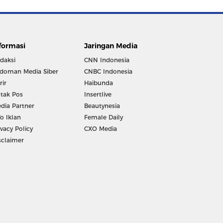
formasi
Jaringan Media
daksi
CNN Indonesia
doman Media Siber
CNBC Indonesia
rir
Haibunda
tak Pos
Insertlive
dia Partner
Beautynesia
fo Iklan
Female Daily
ivacy Policy
CXO Media
sclaimer