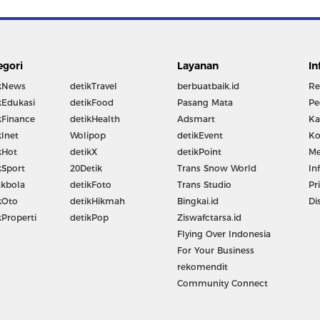
egori
Layanan
In
kNews
detikTravel
berbuatbaik.id
Re
kEdukasi
detikFood
Pasang Mata
Pe
kFinance
detikHealth
Adsmart
Ka
kInet
Wolipop
detikEvent
Ko
kHot
detikX
detikPoint
Me
kSport
20Detik
Trans Snow World
In
kbola
detikFoto
Trans Studio
Pr
kOto
detikHikmah
Bingkai.id
Di
kProperti
detikPop
Ziswafctarsa.id
Flying Over Indonesia
For Your Business
rekomendit
Community Connect