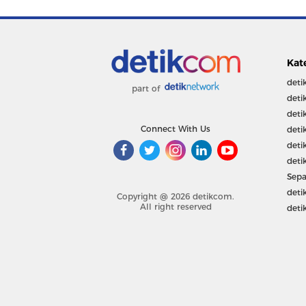
Kat
deti
part of
deti
deti
Connect With Us
deti
deti
deti
Sepa
deti
Copyright @ 2026 detikcom.
All right reserved
deti