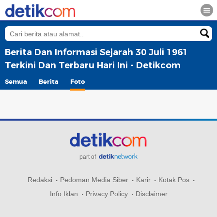
Berita Dan Informasi Sejarah 30 Juli 1961
Terkini Dan Terbaru Hari Ini - Detikcom
Semua
Berita
Foto
part of
Redaksi
Pedoman Media Siber
Karir
Kotak Pos
Info Iklan
Privacy Policy
Disclaimer