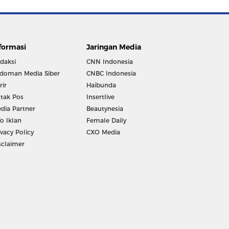
formasi
Jaringan Media
daksi
CNN Indonesia
doman Media Siber
CNBC Indonesia
rir
Haibunda
tak Pos
Insertlive
dia Partner
Beautynesia
fo Iklan
Female Daily
ivacy Policy
CXO Media
sclaimer