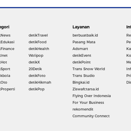
egori
Layanan
In
kNews
detikTravel
berbuatbaik.id
Re
kEdukasi
detikFood
Pasang Mata
Pe
kFinance
detikHealth
Adsmart
Ka
kInet
Wolipop
detikEvent
Ko
kHot
detikX
detikPoint
Me
kSport
20Detik
Trans Snow World
In
kbola
detikFoto
Trans Studio
Pr
kOto
detikHikmah
Bingkai.id
Di
kProperti
detikPop
Ziswafctarsa.id
Flying Over Indonesia
For Your Business
rekomendit
Community Connect