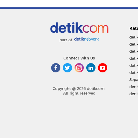
Kat
deti
part of
deti
deti
Connect With Us
deti
deti
deti
Sepa
deti
Copyright @ 2026 detikcom.
All right reserved
deti