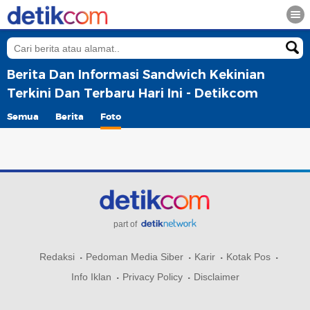
Berita Dan Informasi Sandwich Kekinian
Terkini Dan Terbaru Hari Ini - Detikcom
Semua
Berita
Foto
part of
Redaksi
Pedoman Media Siber
Karir
Kotak Pos
Info Iklan
Privacy Policy
Disclaimer