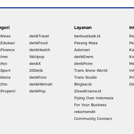
egori
Layanan
In
kNews
detikTravel
berbuatbaik.id
Re
kEdukasi
detikFood
Pasang Mata
Pe
kFinance
detikHealth
Adsmart
Ka
kInet
Wolipop
detikEvent
Ko
kHot
detikX
detikPoint
Me
kSport
20Detik
Trans Snow World
In
kbola
detikFoto
Trans Studio
Pr
kOto
detikHikmah
Bingkai.id
Di
kProperti
detikPop
Ziswafctarsa.id
Flying Over Indonesia
For Your Business
rekomendit
Community Connect