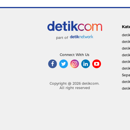
Kat
deti
part of
deti
deti
Connect With Us
deti
deti
deti
Sepa
deti
Copyright @ 2026 detikcom.
All right reserved
deti