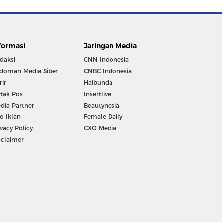
formasi
Jaringan Media
daksi
CNN Indonesia
doman Media Siber
CNBC Indonesia
rir
Haibunda
tak Pos
Insertlive
dia Partner
Beautynesia
fo Iklan
Female Daily
ivacy Policy
CXO Media
sclaimer