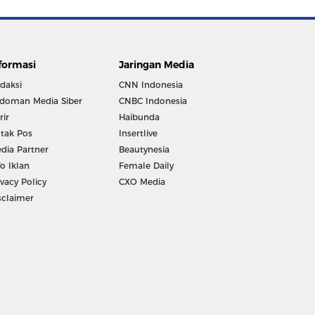
formasi
Jaringan Media
daksi
CNN Indonesia
doman Media Siber
CNBC Indonesia
rir
Haibunda
tak Pos
Insertlive
dia Partner
Beautynesia
fo Iklan
Female Daily
ivacy Policy
CXO Media
sclaimer