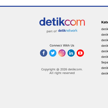
Kat
deti
part of
deti
deti
Connect With Us
deti
deti
deti
Sepa
deti
Copyright @ 2026 detikcom.
All right reserved
deti