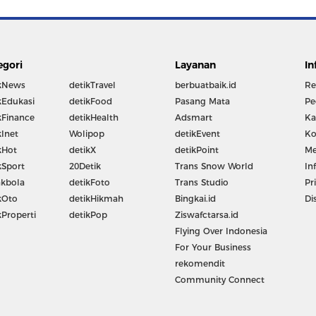
egori
Layanan
In
kNews
detikTravel
berbuatbaik.id
Re
kEdukasi
detikFood
Pasang Mata
Pe
kFinance
detikHealth
Adsmart
Ka
kInet
Wolipop
detikEvent
Ko
kHot
detikX
detikPoint
Me
kSport
20Detik
Trans Snow World
In
kbola
detikFoto
Trans Studio
Pr
kOto
detikHikmah
Bingkai.id
Di
kProperti
detikPop
Ziswafctarsa.id
Flying Over Indonesia
For Your Business
rekomendit
Community Connect