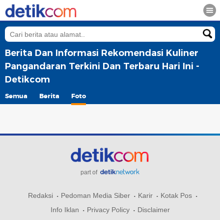
Berita Dan Informasi Rekomendasi Kuliner
Pangandaran Terkini Dan Terbaru Hari Ini -
Detikcom
Semua
Berita
Foto
part of
Redaksi
Pedoman Media Siber
Karir
Kotak Pos
Info Iklan
Privacy Policy
Disclaimer