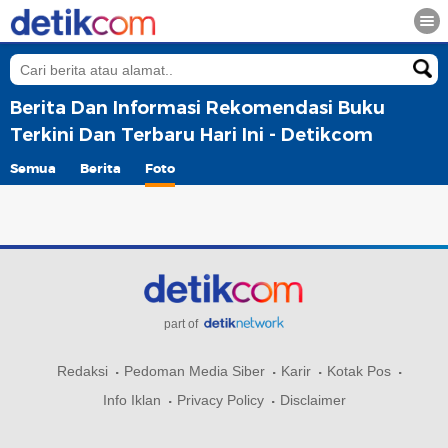
Berita Dan Informasi Rekomendasi Buku
Terkini Dan Terbaru Hari Ini - Detikcom
Semua
Berita
Foto
part of
Redaksi
Pedoman Media Siber
Karir
Kotak Pos
Info Iklan
Privacy Policy
Disclaimer