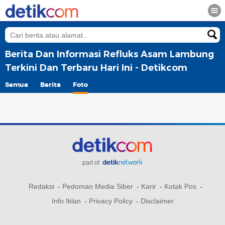
Berita Dan Informasi Refluks Asam Lambung
Terkini Dan Terbaru Hari Ini - Detikcom
Semua
Berita
Foto
part of
Redaksi
Pedoman Media Siber
Karir
Kotak Pos
Info Iklan
Privacy Policy
Disclaimer