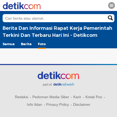
Berita Dan Informasi Rapat Kerja Pemerintah
Terkini Dan Terbaru Hari Ini - Detikcom
Semua
Berita
Foto
part of
Redaksi
Pedoman Media Siber
Karir
Kotak Pos
Info Iklan
Privacy Policy
Disclaimer