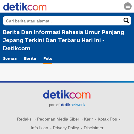
Berita Dan Informasi Rahasia Umur Panjang
Jepang Terkini Dan Terbaru Hari Ini -
Detikcom
Semua
Berita
Foto
part of
Redaksi
Pedoman Media Siber
Karir
Kotak Pos
Info Iklan
Privacy Policy
Disclaimer