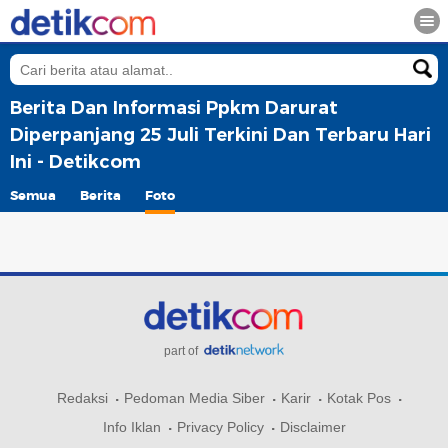
Berita Dan Informasi Ppkm Darurat
Diperpanjang 25 Juli Terkini Dan Terbaru Hari
Ini - Detikcom
Semua
Berita
Foto
part of
Redaksi
Pedoman Media Siber
Karir
Kotak Pos
Info Iklan
Privacy Policy
Disclaimer