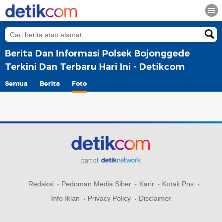
Berita Dan Informasi Polsek Bojonggede
Terkini Dan Terbaru Hari Ini - Detikcom
Semua
Berita
Foto
part of
Redaksi
Pedoman Media Siber
Karir
Kotak Pos
Info Iklan
Privacy Policy
Disclaimer