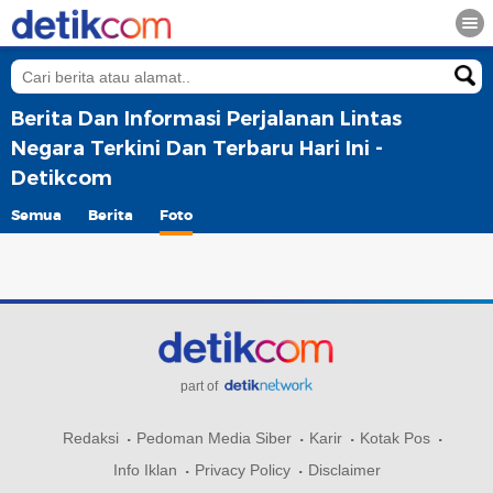
Berita Dan Informasi Perjalanan Lintas
Negara Terkini Dan Terbaru Hari Ini -
Detikcom
Semua
Berita
Foto
part of
Redaksi
Pedoman Media Siber
Karir
Kotak Pos
Info Iklan
Privacy Policy
Disclaimer