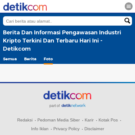
Berita Dan Informasi Pengawasan Industri
Kripto Terkini Dan Terbaru Hari Ini -
Detikcom
Semua
Berita
Foto
part of
Redaksi
Pedoman Media Siber
Karir
Kotak Pos
Info Iklan
Privacy Policy
Disclaimer