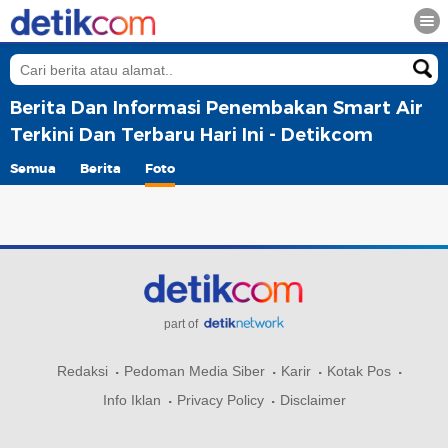
Berita Dan Informasi Penembakan Smart Air
Terkini Dan Terbaru Hari Ini - Detikcom
Semua
Berita
Foto
part of
Redaksi
Pedoman Media Siber
Karir
Kotak Pos
Info Iklan
Privacy Policy
Disclaimer