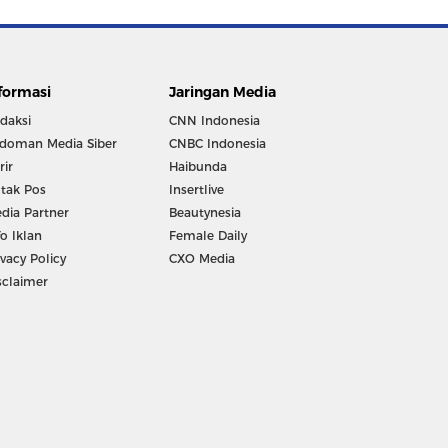
formasi
Jaringan Media
daksi
CNN Indonesia
doman Media Siber
CNBC Indonesia
rir
Haibunda
tak Pos
Insertlive
dia Partner
Beautynesia
fo Iklan
Female Daily
ivacy Policy
CXO Media
sclaimer