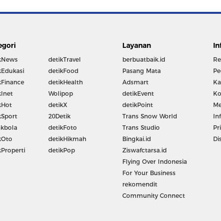
egori
Layanan
In
kNews
detikTravel
berbuatbaik.id
Re
kEdukasi
detikFood
Pasang Mata
Pe
kFinance
detikHealth
Adsmart
Ka
kInet
Wolipop
detikEvent
Ko
kHot
detikX
detikPoint
Me
kSport
20Detik
Trans Snow World
In
kbola
detikFoto
Trans Studio
Pr
kOto
detikHikmah
Bingkai.id
Di
kProperti
detikPop
Ziswafctarsa.id
Flying Over Indonesia
For Your Business
rekomendit
Community Connect