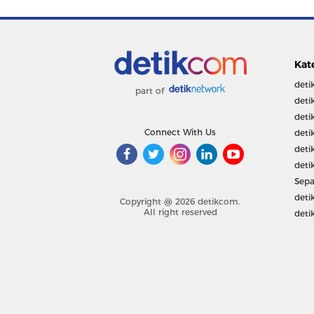
Kat
deti
part of
deti
deti
Connect With Us
deti
deti
deti
Sepa
deti
Copyright @ 2026 detikcom.
All right reserved
deti