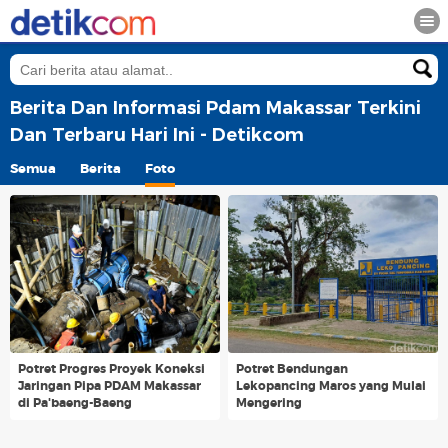
Berita Dan Informasi Pdam Makassar Terkini
Dan Terbaru Hari Ini - Detikcom
Semua
Berita
Foto
Potret Progres Proyek Koneksi
Potret Bendungan
Jaringan Pipa PDAM Makassar
Lekopancing Maros yang Mulai
di Pa'baeng-Baeng
Mengering