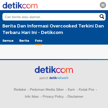
Berita Dan Informasi Overcooked Terkini Dan
Terbaru Hari Ini - Detikcom
Semua
Berita
Foto
part of
Redaksi
Pedoman Media Siber
Karir
Kotak Pos
Info Iklan
Privacy Policy
Disclaimer