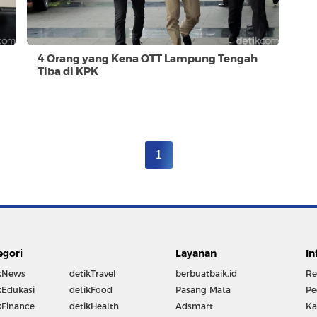
4 Orang yang Kena OTT Lampung Tengah
Tiba di KPK
1
egori
Layanan
In
kNews
detikTravel
berbuatbaik.id
Re
kEdukasi
detikFood
Pasang Mata
Pe
kFinance
detikHealth
Adsmart
Ka