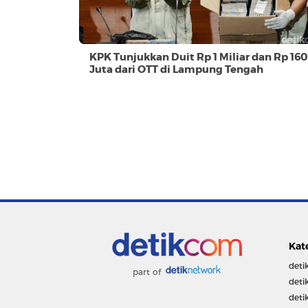
KPK Tunjukkan Duit Rp 1 Miliar dan Rp 160
Juta dari OTT di Lampung Tengah
Kat
deti
part of
deti
deti