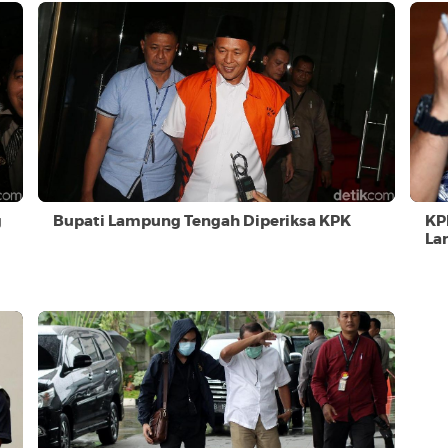
g
Bupati Lampung Tengah Diperiksa KPK
KP
La