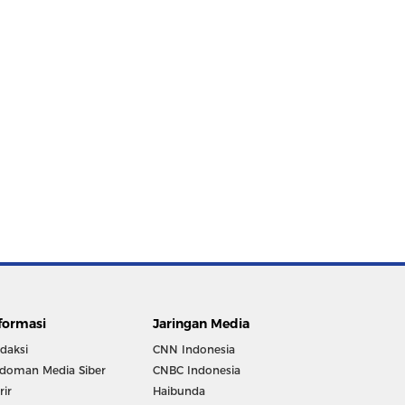
formasi
Jaringan Media
daksi
CNN Indonesia
doman Media Siber
CNBC Indonesia
rir
Haibunda