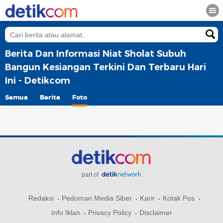
Berita Dan Informasi Niat Sholat Subuh
Bangun Kesiangan Terkini Dan Terbaru Hari
Ini - Detikcom
Semua
Berita
Foto
part of
Redaksi
Pedoman Media Siber
Karir
Kotak Pos
Info Iklan
Privacy Policy
Disclaimer