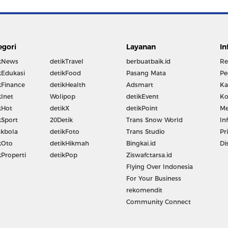
egori
Layanan
In
kNews
detikTravel
berbuatbaik.id
Re
kEdukasi
detikFood
Pasang Mata
Pe
kFinance
detikHealth
Adsmart
Ka
kInet
Wolipop
detikEvent
Ko
kHot
detikX
detikPoint
Me
kSport
20Detik
Trans Snow World
In
kbola
detikFoto
Trans Studio
Pr
kOto
detikHikmah
Bingkai.id
Di
kProperti
detikPop
Ziswafctarsa.id
Flying Over Indonesia
For Your Business
rekomendit
Community Connect