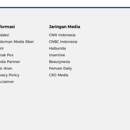
formasi
Jaringan Media
daksi
CNN Indonesia
doman Media Siber
CNBC Indonesia
rir
Haibunda
tak Pos
Insertlive
dia Partner
Beautynesia
fo Iklan
Female Daily
ivacy Policy
CXO Media
sclaimer