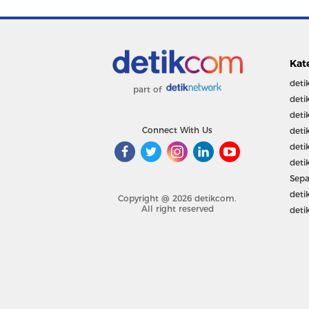
Kat
deti
part of
deti
deti
Connect With Us
deti
deti
deti
Sepa
deti
Copyright @ 2026 detikcom.
All right reserved
deti