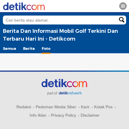
Berita Dan Informasi Mobil Golf Terkini Dan
Terbaru Hari Ini - Detikcom
Semua
Berita
Foto
part of
Redaksi
Pedoman Media Siber
Karir
Kotak Pos
Info Iklan
Privacy Policy
Disclaimer