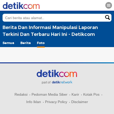
Berita Dan Informasi Manipulasi Laporan
Terkini Dan Terbaru Hari Ini - Detikcom
Semua
Berita
Foto
part of
Redaksi
Pedoman Media Siber
Karir
Kotak Pos
Info Iklan
Privacy Policy
Disclaimer