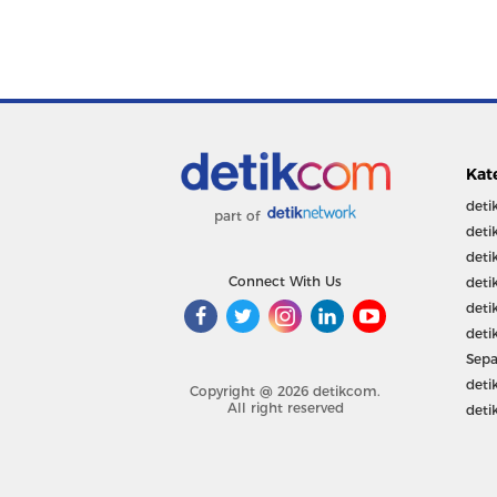
Kat
deti
part of
deti
deti
Connect With Us
deti
deti
deti
Sepa
deti
Copyright @ 2026 detikcom.
All right reserved
deti