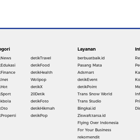
egori
Layanan
In
kNews
detikTravel
berbuatbaik.id
Re
kEdukasi
detikFood
Pasang Mata
Pe
kFinance
detikHealth
Adsmart
Ka
kInet
Wolipop
detikEvent
Ko
kHot
detikX
detikPoint
Me
kSport
20Detik
Trans Snow World
In
kbola
detikFoto
Trans Studio
Pr
kOto
detikHikmah
Bingkai.id
Di
kProperti
detikPop
Ziswafctarsa.id
Flying Over Indonesia
For Your Business
rekomendit