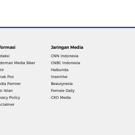
formasi
Jaringan Media
daksi
CNN Indonesia
doman Media Siber
CNBC Indonesia
rir
Haibunda
tak Pos
Insertlive
dia Partner
Beautynesia
fo Iklan
Female Daily
ivacy Policy
CXO Media
sclaimer