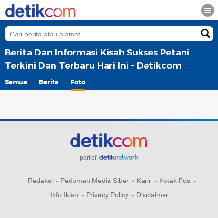
Berita Dan Informasi Kisah Sukses Petani
Terkini Dan Terbaru Hari Ini - Detikcom
Semua
Berita
Foto
part of
Redaksi
Pedoman Media Siber
Karir
Kotak Pos
Info Iklan
Privacy Policy
Disclaimer