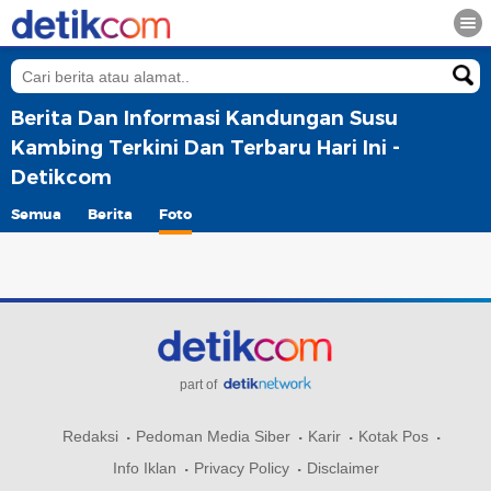
Berita Dan Informasi Kandungan Susu
Kambing Terkini Dan Terbaru Hari Ini -
Detikcom
Semua
Berita
Foto
part of
Redaksi
Pedoman Media Siber
Karir
Kotak Pos
Info Iklan
Privacy Policy
Disclaimer