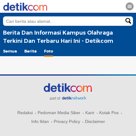
Berita Dan Informasi Kampus Olahraga
Terkini Dan Terbaru Hari Ini - Detikcom
Semua
Berita
Foto
part of
Redaksi
Pedoman Media Siber
Karir
Kotak Pos
Info Iklan
Privacy Policy
Disclaimer