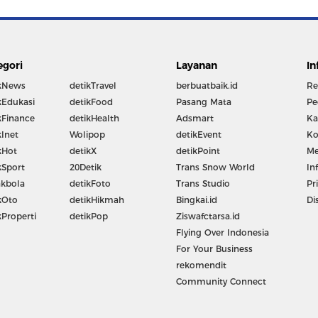
egori
Layanan
In
kNews
detikTravel
berbuatbaik.id
Re
kEdukasi
detikFood
Pasang Mata
Pe
kFinance
detikHealth
Adsmart
Ka
kInet
Wolipop
detikEvent
Ko
kHot
detikX
detikPoint
Me
kSport
20Detik
Trans Snow World
In
kbola
detikFoto
Trans Studio
Pr
kOto
detikHikmah
Bingkai.id
Di
kProperti
detikPop
Ziswafctarsa.id
Flying Over Indonesia
For Your Business
rekomendit
Community Connect