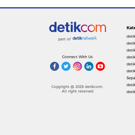
Kat
deti
part of
deti
deti
Connect With Us
deti
deti
deti
Sepa
deti
Copyright @ 2026 detikcom.
All right reserved
deti