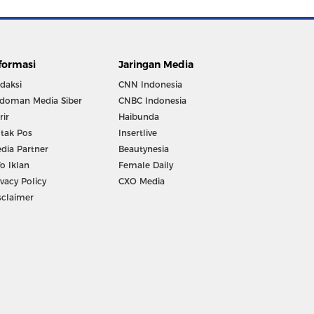
formasi
Jaringan Media
daksi
CNN Indonesia
doman Media Siber
CNBC Indonesia
rir
Haibunda
tak Pos
Insertlive
dia Partner
Beautynesia
fo Iklan
Female Daily
ivacy Policy
CXO Media
sclaimer