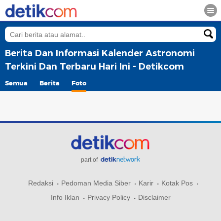
Berita Dan Informasi Kalender Astronomi
Terkini Dan Terbaru Hari Ini - Detikcom
Semua
Berita
Foto
part of
Redaksi
Pedoman Media Siber
Karir
Kotak Pos
Info Iklan
Privacy Policy
Disclaimer