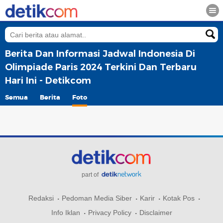
Berita Dan Informasi Jadwal Indonesia Di
Olimpiade Paris 2024 Terkini Dan Terbaru
Hari Ini - Detikcom
Semua
Berita
Foto
part of
Redaksi
Pedoman Media Siber
Karir
Kotak Pos
Info Iklan
Privacy Policy
Disclaimer