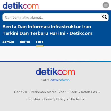
Berita Dan Informasi Infrastruktur Iran
Terkini Dan Terbaru Hari Ini - Detikcom
Semua
Berita
Foto
part of
Redaksi
Pedoman Media Siber
Karir
Kotak Pos
Info Iklan
Privacy Policy
Disclaimer