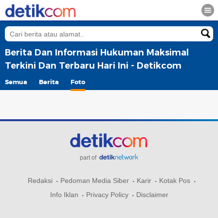
Berita Dan Informasi Hukuman Maksimal
Terkini Dan Terbaru Hari Ini - Detikcom
Semua
Berita
Foto
part of
Redaksi
Pedoman Media Siber
Karir
Kotak Pos
Info Iklan
Privacy Policy
Disclaimer