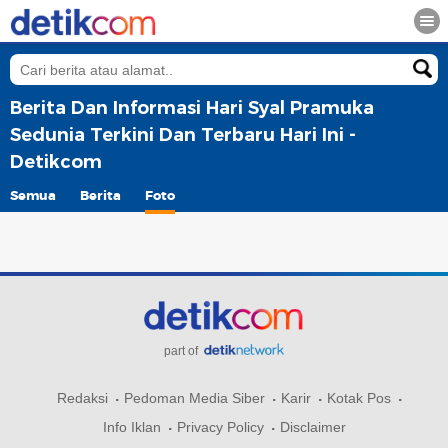
Berita Dan Informasi Hari Syal Pramuka
Sedunia Terkini Dan Terbaru Hari Ini -
Detikcom
Semua
Berita
Foto
part of
Redaksi
Pedoman Media Siber
Karir
Kotak Pos
Info Iklan
Privacy Policy
Disclaimer