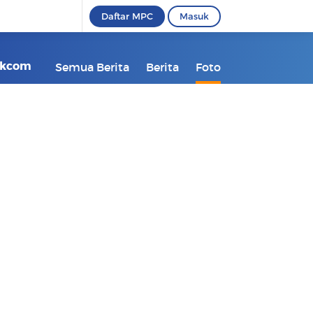
Daftar MPC
Masuk
tikcom
Semua Berita
Berita
Foto