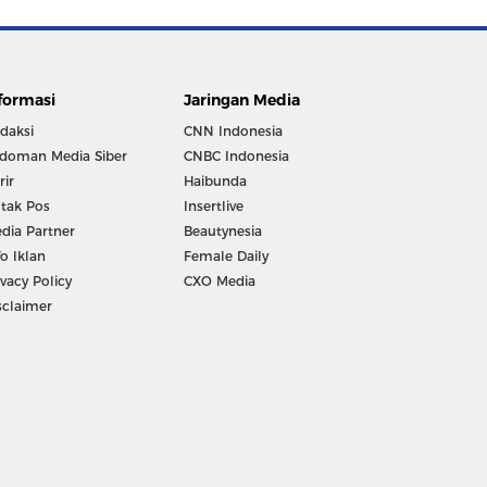
formasi
Jaringan Media
daksi
CNN Indonesia
doman Media Siber
CNBC Indonesia
rir
Haibunda
tak Pos
Insertlive
dia Partner
Beautynesia
fo Iklan
Female Daily
ivacy Policy
CXO Media
sclaimer