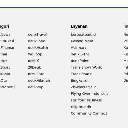
egori
Layanan
In
kNews
detikTravel
berbuatbaik.id
Re
kEdukasi
detikFood
Pasang Mata
Pe
kFinance
detikHealth
Adsmart
Ka
kInet
Wolipop
detikEvent
Ko
kHot
detikX
detikPoint
Me
kSport
20Detik
Trans Snow World
In
kbola
detikFoto
Trans Studio
Pr
kOto
detikHikmah
Bingkai.id
Di
kProperti
detikPop
Ziswafctarsa.id
Flying Over Indonesia
For Your Business
rekomendit
Community Connect