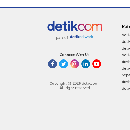
Kat
deti
part of
deti
deti
Connect With Us
deti
deti
deti
Sepa
deti
Copyright @ 2026 detikcom.
All right reserved
deti