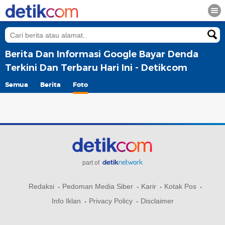
Berita Dan Informasi Google Bayar Denda
Terkini Dan Terbaru Hari Ini - Detikcom
Semua
Berita
Foto
part of
Redaksi
Pedoman Media Siber
Karir
Kotak Pos
Info Iklan
Privacy Policy
Disclaimer