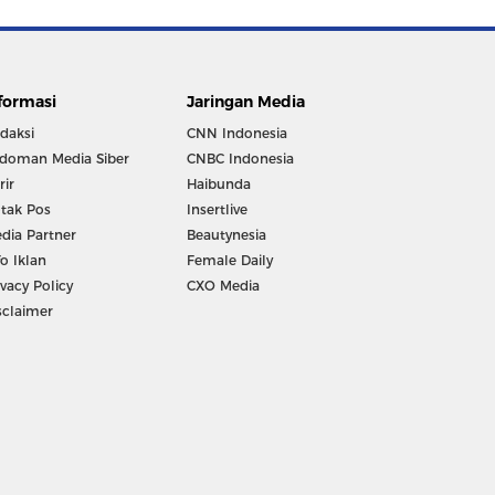
formasi
Jaringan Media
daksi
CNN Indonesia
doman Media Siber
CNBC Indonesia
rir
Haibunda
tak Pos
Insertlive
dia Partner
Beautynesia
fo Iklan
Female Daily
ivacy Policy
CXO Media
sclaimer