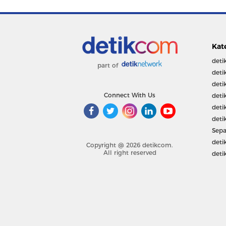
Kat
deti
part of
deti
deti
Connect With Us
deti
deti
deti
Sepa
deti
Copyright @ 2026 detikcom.
All right reserved
deti