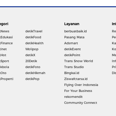
egori
Layanan
In
kNews
detikTravel
berbuatbaik.id
Re
kEdukasi
detikFood
Pasang Mata
Pe
kFinance
detikHealth
Adsmart
Ka
kInet
Wolipop
detikEvent
Ko
kHot
detikX
detikPoint
Me
kSport
20Detik
Trans Snow World
In
kbola
detikFoto
Trans Studio
Pr
kOto
detikHikmah
Bingkai.id
Di
kProperti
detikPop
Ziswafctarsa.id
Flying Over Indonesia
For Your Business
rekomendit
Community Connect