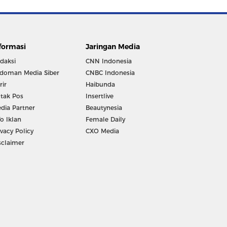
formasi
Jaringan Media
daksi
CNN Indonesia
doman Media Siber
CNBC Indonesia
rir
Haibunda
tak Pos
Insertlive
dia Partner
Beautynesia
fo Iklan
Female Daily
ivacy Policy
CXO Media
sclaimer