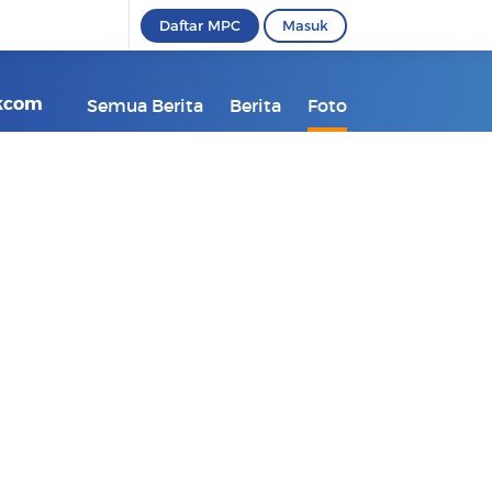
Daftar MPC
Masuk
ikcom
Semua Berita
Berita
Foto