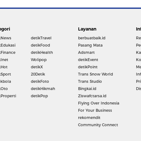
egori
Layanan
In
kNews
detikTravel
berbuatbaik.id
Re
kEdukasi
detikFood
Pasang Mata
Pe
kFinance
detikHealth
Adsmart
Ka
kInet
Wolipop
detikEvent
Ko
kHot
detikX
detikPoint
Me
kSport
20Detik
Trans Snow World
In
kbola
detikFoto
Trans Studio
Pr
kOto
detikHikmah
Bingkai.id
Di
kProperti
detikPop
Ziswafctarsa.id
Flying Over Indonesia
For Your Business
rekomendit
Community Connect