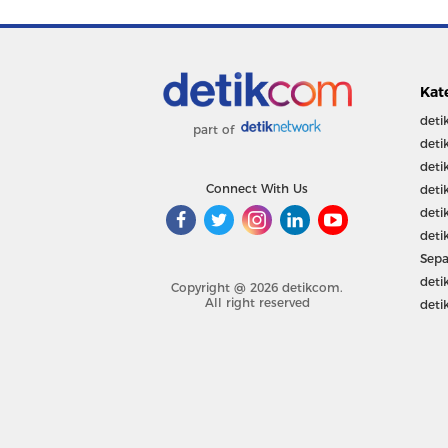
Kat
deti
part of
deti
deti
Connect With Us
deti
deti
deti
Sepa
deti
Copyright @ 2026 detikcom.
All right reserved
deti