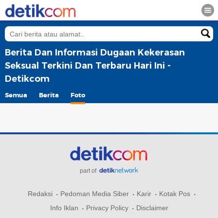
Berita Dan Informasi Dugaan Kekerasan
Seksual Terkini Dan Terbaru Hari Ini -
Detikcom
Semua
Berita
Foto
part of
Redaksi
Pedoman Media Siber
Karir
Kotak Pos
Info Iklan
Privacy Policy
Disclaimer