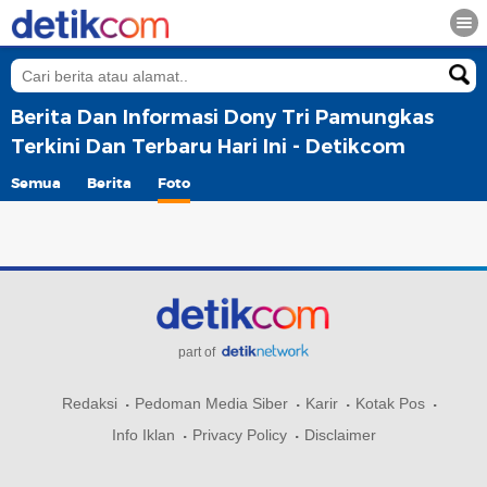
Berita Dan Informasi Dony Tri Pamungkas
Terkini Dan Terbaru Hari Ini - Detikcom
Semua
Berita
Foto
part of
Redaksi
Pedoman Media Siber
Karir
Kotak Pos
Info Iklan
Privacy Policy
Disclaimer