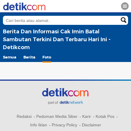
Berita Dan Informasi Cak Imin Batal
Sambutan Terkini Dan Terbaru Hari Ini -
Detikcom
Semua
Berita
Foto
part of
Redaksi
Pedoman Media Siber
Karir
Kotak Pos
Info Iklan
Privacy Policy
Disclaimer