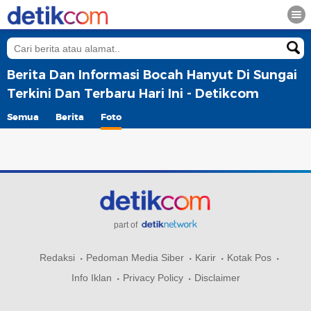
Berita Dan Informasi Bocah Hanyut Di Sungai
Terkini Dan Terbaru Hari Ini - Detikcom
Semua
Berita
Foto
part of
Redaksi
Pedoman Media Siber
Karir
Kotak Pos
Info Iklan
Privacy Policy
Disclaimer