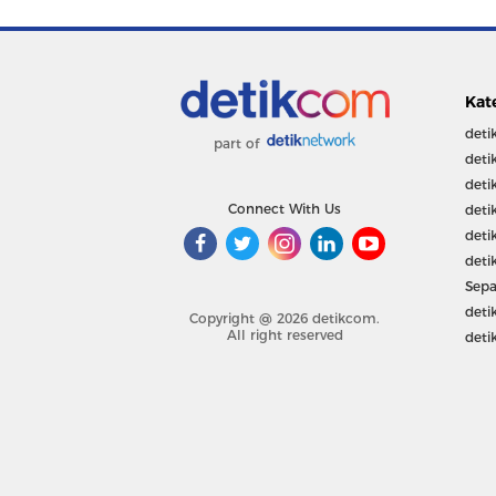
Kat
deti
part of
deti
deti
Connect With Us
deti
deti
deti
Sepa
deti
Copyright @ 2026 detikcom.
All right reserved
deti