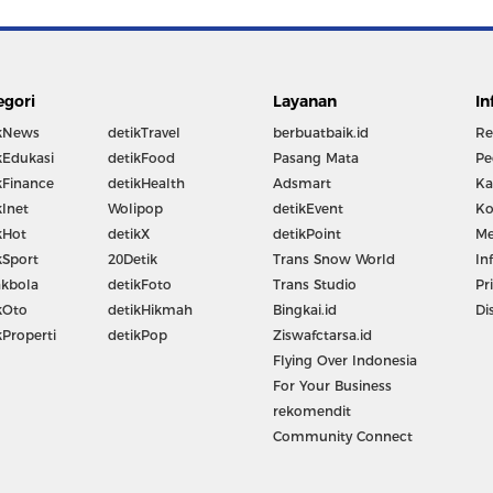
egori
Layanan
In
kNews
detikTravel
berbuatbaik.id
Re
kEdukasi
detikFood
Pasang Mata
Pe
kFinance
detikHealth
Adsmart
Ka
kInet
Wolipop
detikEvent
Ko
kHot
detikX
detikPoint
Me
kSport
20Detik
Trans Snow World
In
kbola
detikFoto
Trans Studio
Pr
kOto
detikHikmah
Bingkai.id
Di
kProperti
detikPop
Ziswafctarsa.id
Flying Over Indonesia
For Your Business
rekomendit
Community Connect