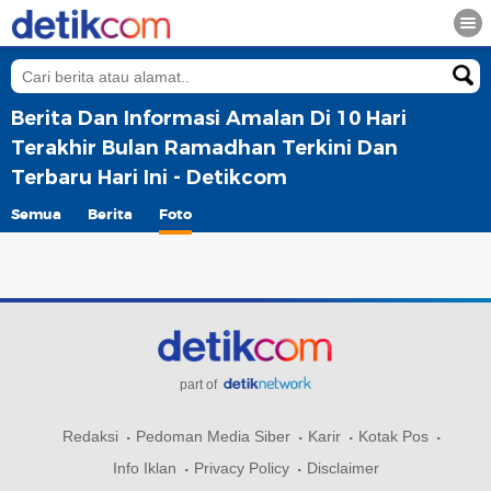
Berita Dan Informasi Amalan Di 10 Hari
Terakhir Bulan Ramadhan Terkini Dan
Terbaru Hari Ini - Detikcom
Semua
Berita
Foto
part of
Redaksi
Pedoman Media Siber
Karir
Kotak Pos
Info Iklan
Privacy Policy
Disclaimer