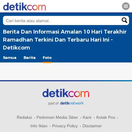
Berita Dan Informasi Amalan 10 Hari Terakhir
Ramadhan Terkini Dan Terbaru Hari Ini -
Detikcom
Semua
Berita
Foto
part of
Redaksi
Pedoman Media Siber
Karir
Kotak Pos
Info Iklan
Privacy Policy
Disclaimer