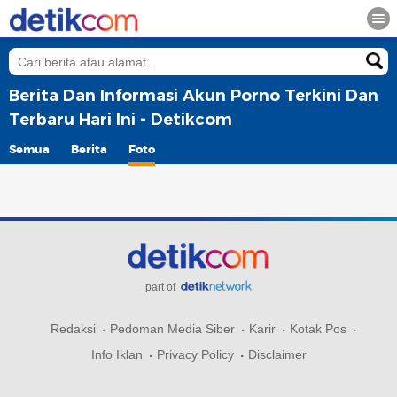
Berita Dan Informasi Akun Porno Terkini Dan
Terbaru Hari Ini - Detikcom
Semua
Berita
Foto
part of
Redaksi
Pedoman Media Siber
Karir
Kotak Pos
Info Iklan
Privacy Policy
Disclaimer