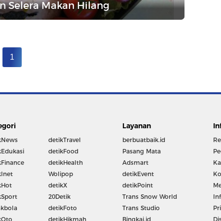
in Selera Makan Hilang
1
egori
Layanan
In
kNews
detikTravel
berbuatbaik.id
Re
kEdukasi
detikFood
Pasang Mata
Pe
kFinance
detikHealth
Adsmart
Ka
kInet
Wolipop
detikEvent
Ko
kHot
detikX
detikPoint
Me
kSport
20Detik
Trans Snow World
In
kbola
detikFoto
Trans Studio
Pr
kOto
detikHikmah
Bingkai.id
Di