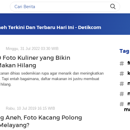
h Terkini Dan Terbaru Hari Ini - Detikcom
Minggu, 31 Jul 2022 03:30 WIB
Tag 
0 Foto Kuliner yang Bikin
#f
Makan Hilang
#k
anan dihias sedemikian rupa agar menarik dan meningkatkan
 Tapi entah bagaimana, daftar makanan ini justru membuat
#m
hilang.
#m
#m
Rabu, 10 Jul 2019 16:15 WIB
m
g Aneh, Foto Kacang Polong
 Melayang?