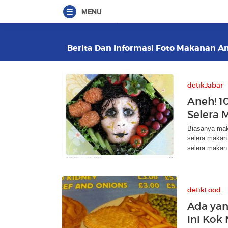
MENU
Berita Dan Informasi Foto Makanan Ane
detikJabar
Aneh! 1
Selera 
Biasanya mak
selera makan.
selera makan 
detikFood
Ada yan
Ini Kok