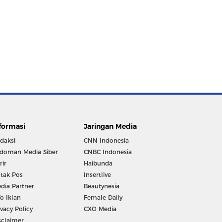
formasi
Jaringan Media
daksi
CNN Indonesia
doman Media Siber
CNBC Indonesia
rir
Haibunda
tak Pos
Insertlive
dia Partner
Beautynesia
fo Iklan
Female Daily
ivacy Policy
CXO Media
sclaimer