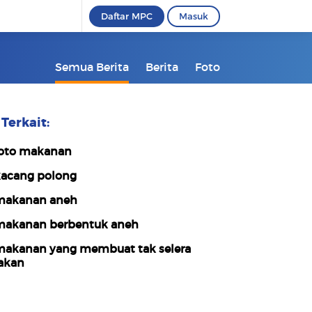
Daftar MPC
Masuk
Semua Berita
Berita
Foto
Terkait:
oto makanan
acang polong
akanan aneh
akanan berbentuk aneh
akanan yang membuat tak selera
akan