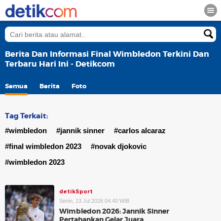
Berita Dan Informasi Final Wimbledon Terkini Dan
Terbaru Hari Ini - Detikcom
Semua
Berita
Foto
Tag Terkait:
#wimbledon
#jannik sinner
#carlos alcaraz
#final wimbledon 2023
#novak djokovic
#wimbledon 2023
detikSport
Senin, 13 Jul 2026 04:40 WIB
Wimbledon 2026: Jannik Sinner
Pertahankan Gelar Juara