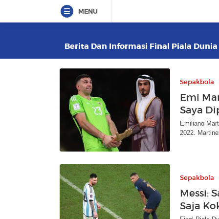
MENU
Berita Dan Informasi Final Piala Dunia
Sepakbola
Emi Mar
Saya Di
Emiliano Mart
2022. Martine
Sepakbola
Messi: 
Saja Ko