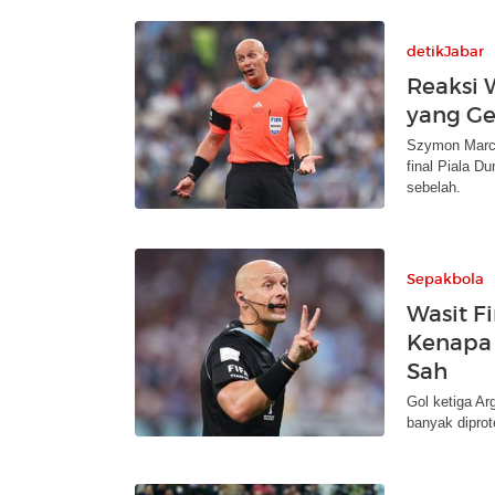
detikJabar
Reaksi 
yang Ge
Szymon Marci
final Piala D
sebelah.
Sepakbola
Wasit Fi
Kenapa 
Sah
Gol ketiga Ar
banyak dipro