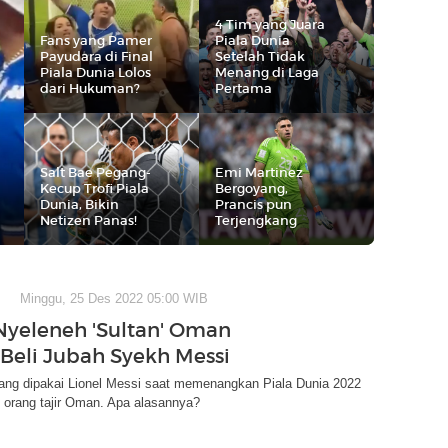
4 Tim yang Juara
Fans yang Pamer
Piala Dunia
Payudara di Final
Setelah Tidak
Piala Dunia Lolos
Menang di Laga
dari Hukuman?
Pertama
Salt Bae Pegang-
Emi Martinez
Kecup Trofi Piala
Bergoyang,
Dunia, Bikin
Prancis pun
Netizen Panas!
Terjengkang
Minggu, 25 Des 2022 05:00 WIB
Nyeleneh 'Sultan' Oman
Beli Jubah Syekh Messi
yang dipakai Lionel Messi saat memenangkan Piala Dunia 2022
 orang tajir Oman. Apa alasannya?