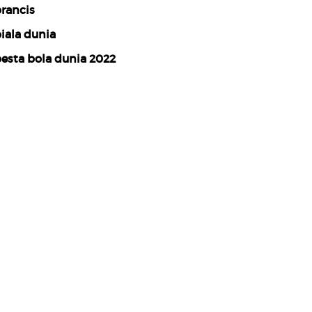
rancis
iala dunia
esta bola dunia 2022