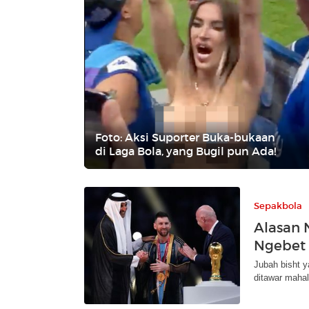
Foto: Aksi Suporter Buka-bukaan
di Laga Bola, yang Bugil pun Ada!
Sepakbola
Alasan 
Ngebet 
Jubah bisht 
ditawar mahal