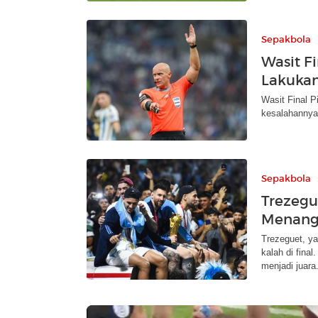
Sepakbola
Wasit F
Lakukan
Wasit Final 
kesalahannya 
Sepakbola
Trezegu
Menang,
Trezeguet, y
kalah di fina
menjadi juara