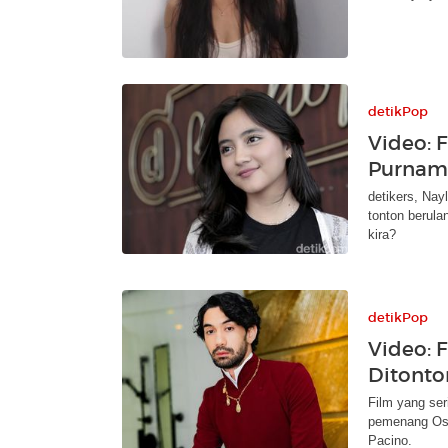
detikPop
Video: 
Purnam
detikers, Nay
tonton berula
kira?
detikPop
Video: 
Ditonto
Film yang ser
pemenang Osca
Pacino.