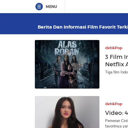
MENU
Berita Dan Informasi Film Favorit Terk
detikPop
3 Film 
Netflix
Tiga film Ind
detikPop
Video: 4
Pemeran Cinta
favoritnya yan