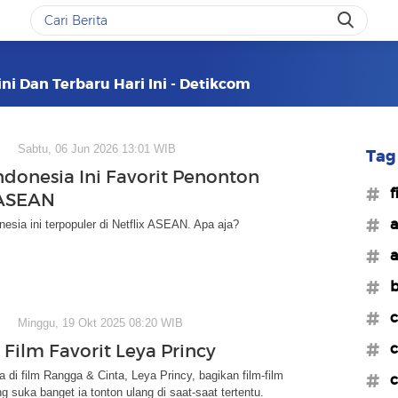
ini Dan Terbaru Hari Ini - Detikcom
Sabtu, 06 Jun 2026 13:01 WIB
Tag 
Indonesia Ini Favorit Penonton
#f
 ASEAN
#a
onesia ini terpopuler di Netflix ASEAN. Apa aja?
#a
#b
#c
Minggu, 19 Okt 2025 08:20 WIB
#c
 Film Favorit Leya Princy
 di film Rangga & Cinta, Leya Princy, bagikan film-film
#c
g suka banget ia tonton ulang di saat-saat tertentu.