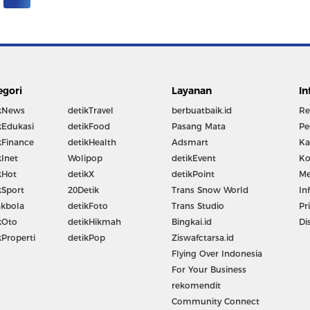
egori
Layanan
In
kNews
detikTravel
berbuatbaik.id
Re
kEdukasi
detikFood
Pasang Mata
Pe
kFinance
detikHealth
Adsmart
Ka
kInet
Wolipop
detikEvent
Ko
kHot
detikX
detikPoint
Me
kSport
20Detik
Trans Snow World
In
kbola
detikFoto
Trans Studio
Pr
kOto
detikHikmah
Bingkai.id
Di
kProperti
detikPop
Ziswafctarsa.id
Flying Over Indonesia
For Your Business
rekomendit
Community Connect