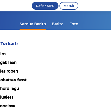
Daftar MPC
Masuk
Semua Berita
Berita
Foto
Terkait:
ilm
gak laen
las roban
abette's feast
hord lagu
lueless
onclave