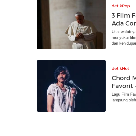
detikPop
3 Film F
Ada Con
Usai wafatnya
menyukai film
dan kehidupa
detikHot
Chord M
Favorit 
Lagu Film Favo
langsung oleh