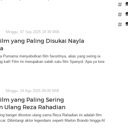
#f
#f
#f
Minggu, 07 Sep 2025 18:39 WIB
Film yang Paling Disukai Nayla
a
la Purnama menyebutkan film favoritnya, alias yang sering ia
ng kali! Film ini merupakan salah satu film Spanyol. Apa ya kira-
Minggu, 24 Agu 2025 09:00 WIB
Film yang Paling Sering
n Ulang Reza Rahadian
ing banget ditonton ulang sama Reza Rahadian ini adalah film
r. Dibintangi aktor legendaris seperti Marlon Brando hingga Al