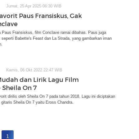
Jumat, 25 Apr 2025 06:30 WIB
avorit Paus Fransiskus, Gak
clave
 Paus Fransiskus, film Conclave ramai dibahas. Paus juga
 seperti Babette's Feast dan La Strada, yang gambarkan iman
n.
Kamis, 06 Okt 2022 22:47 WIB
udah dan Lirik Lagu Film
- Sheila On 7
rit dirilis oleh Sheila On 7 pada tahun 2018. Lagu ini diciptakan
 gitaris Sheila On 7 yaitu Eross Chandra.
1