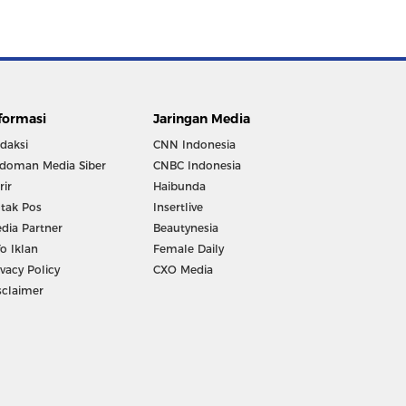
formasi
Jaringan Media
daksi
CNN Indonesia
doman Media Siber
CNBC Indonesia
rir
Haibunda
tak Pos
Insertlive
dia Partner
Beautynesia
fo Iklan
Female Daily
ivacy Policy
CXO Media
sclaimer