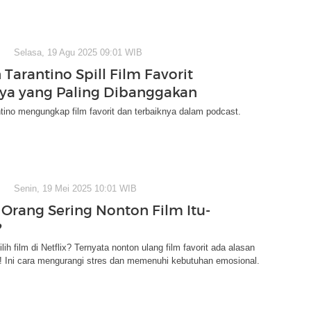
Selasa, 19 Agu 2025 09:01 WIB
Tarantino Spill Film Favorit
ya yang Paling Dibanggakan
tino mengungkap film favorit dan terbaiknya dalam podcast.
Senin, 19 Mei 2025 10:01 WIB
Orang Sering Nonton Film Itu-
?
ih film di Netflix? Ternyata nonton ulang film favorit ada alasan
! Ini cara mengurangi stres dan memenuhi kebutuhan emosional.