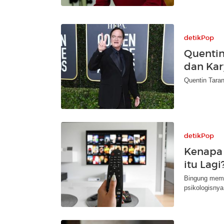
detikPop
Quentin 
dan Kar
Quentin Taran
detikPop
Kenapa 
itu Lagi
Bingung memil
psikologisnya